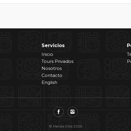
Servicios
P
Inicio
T
Tours Privados
P
Nosotros
Contacto
English
© Merida Elite 2026