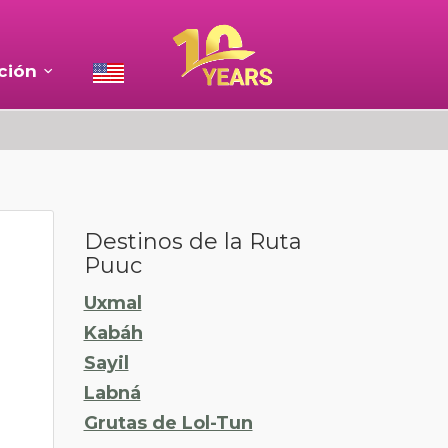
ción
Destinos de la Ruta
Puuc
Uxmal
Kabáh
Sayil
Labná
Grutas de Lol-Tun